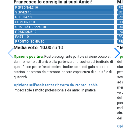
Francesco lo consiglia ai suoi Amici!
M.R. 
PERSONALE 10
PERSO
SERVIZI 10
SERVI
PULIZIA 10
PULIZ
COMFORT 10
COMF
QUALITÀ PREZZO 10
QUALI
POSIZIONE 10
POSIZ
PASTI 10
PASTI
PRONTO ISCHIA
10
PRON
Media voto
:
10.00
su 10
Medi
Opinione positiva:
Posto accogliente pulito e si viene coccolati
Opinio
dal momento dell arrivo alla partenza una cucina del territorio di
del po
qualità con pesce freschissimo inoltre serate di gala a bordo
siamo 
piscina insomma da ritornarci ancora esperienza di qualità e di
persona
quantità
servizi
ad aiut
Opinione sull'assistenza ricevuta da Pronto Ischia:
meravig
Impeccabile e molto professionale da amici in pratica
verde, 
delle m
panora
molto 
altro d
dell'Ho
Opinio