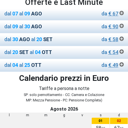
Offerte e Last Minute
dal
07
al
09
AGO
da
€ 67
dal
09
al
30
AGO
da
€ 90
dal
30
AGO
al
20
SET
da
€ 58
dal
20
SET
al
04
OTT
da
€ 54
dal
04
al
25
OTT
da
€ 49
Calendario prezzi in Euro
Tariffe a persona a notte
SP: solo pernottamento - CC: Camera e Colazione
MP: Mezza Pensione - PC: Pensione Completa)
Agosto 2026
l
m
m
g
v
s
d
01
02
58
67