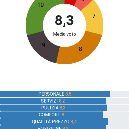
10
8,3
7
Media voto
9
8
PERSONALE
8,5
SERVIZI
8,2
PULIZIA
8,3
COMFORT
8
QUALITÀ PREZZO
8,4
POSIZIONE
8,2