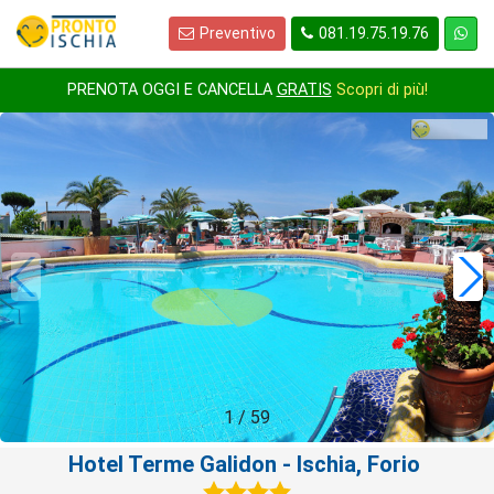
Preventivo
081.19.75.19.76
PRENOTA OGGI E CANCELLA
GRATIS
Scopri di più!
1
/
59
Hotel Terme Galidon
- Ischia, Forio