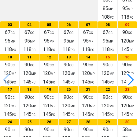
CC
CC
85
95
MP
MP
108
118
PC
PC
03
04
05
06
07
08
09
67
67
67
67
67
67
90
CC
CC
CC
CC
CC
CC
CC
95
95
95
95
95
95
120
MP
MP
MP
MP
MP
MP
MP
118
118
118
118
118
118
145
PC
PC
PC
PC
PC
PC
PC
10
11
12
13
14
15
16
90
90
90
90
90
90
90
CC
CC
CC
CC
CC
CC
CC
120
120
120
120
120
120
120
MP
MP
MP
MP
MP
MP
MP
145
145
145
145
145
145
145
PC
PC
PC
PC
PC
PC
PC
17
18
19
20
21
22
23
90
90
90
90
90
90
90
CC
CC
CC
CC
CC
CC
CC
120
120
120
120
120
120
120
MP
MP
MP
MP
MP
MP
MP
145
145
145
145
145
145
145
PC
PC
PC
PC
PC
PC
PC
24
25
26
27
28
29
30
90
90
90
90
90
90
58
CC
CC
CC
CC
CC
CC
CC