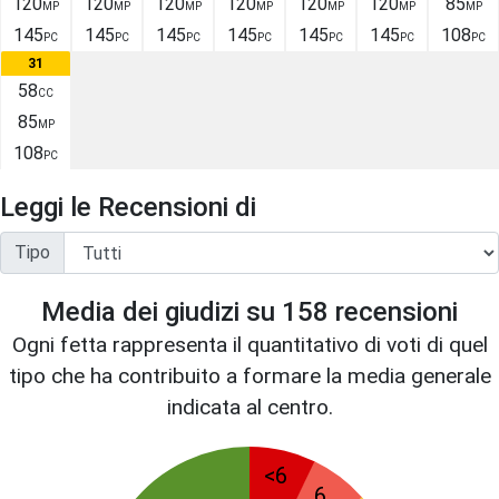
120
120
120
120
120
120
85
MP
MP
MP
MP
MP
MP
MP
145
145
145
145
145
145
108
PC
PC
PC
PC
PC
PC
PC
31
58
CC
85
MP
108
PC
Leggi le Recensioni di
Tipo
Media dei giudizi su
158
recensioni
Ogni fetta rappresenta il quantitativo di voti di quel
tipo che ha contribuito a formare la media generale
indicata al centro.
<6
6