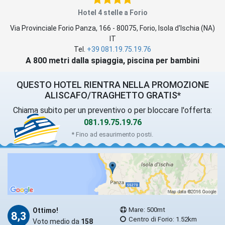
Hotel 4 stelle a Forio
Via Provinciale Forio Panza, 166
-
80075
,
Forio
, Isola d'Ischia (
NA
)
IT
Tel.
+39 081.19.75.19.76
A 800 metri dalla spiaggia, piscina per bambini
QUESTO HOTEL RIENTRA NELLA PROMOZIONE
ALISCAFO/TRAGHETTO GRATIS*
Chiama subito per un preventivo o per bloccare l'offerta:
081.19.75.19.76
* Fino ad esaurimento posti.
Mare: 500mt
Ottimo!
8,3
Centro di Forio: 1.52km
Voto medio da
158