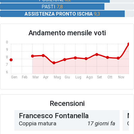
PASTI
7,8
ASSISTENZA PRONTO ISCHIA
9,3
Andamento mensile voti
10
9
8
7
6
Gen
Feb
Mar
Apr
Mag
Giu
Lug
Ago
Set
Ott
Nov
Dic
Recensioni
Francesco Fontanella
M
Coppia matura
17 giorni fa
Gr